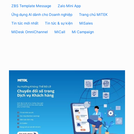
ZBS Template Message
Zalo Mini App
Ứng dụng AI dành cho Doanh nghiệp
Trang chủ MITEK
Tin tức mới nhất
Tin tức & sự kiện
MiSales
MiDesk OmniChannel
MiCall
Mi Campaign