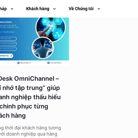
pháp
Khách hàng
Về Chúng tôi
Desk OmniChannel –
í nhớ tập trung” giúp
anh nghiệp thấu hiểu
 chinh phục từng
ách hàng
g thời đại khách hàng tương
 với doanh nghiệp qua hàng