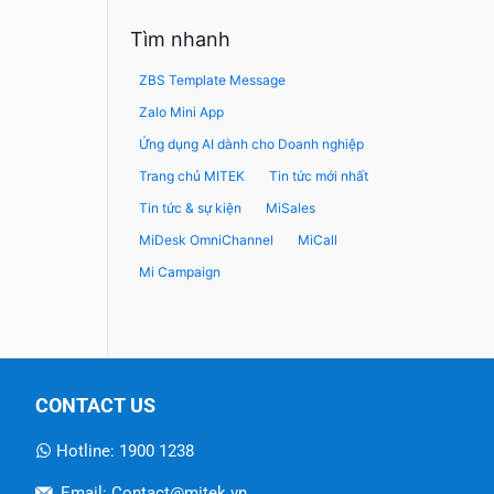
Tìm nhanh
ZBS Template Message
Zalo Mini App
Ứng dụng AI dành cho Doanh nghiệp
Trang chủ MITEK
Tin tức mới nhất
Tin tức & sự kiện
MiSales
MiDesk OmniChannel
MiCall
Mi Campaign
CONTACT US
Hotline: 1900 1238
Email: Contact@mitek.vn