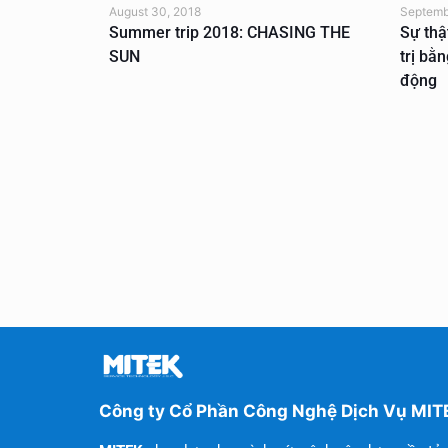
August 30, 2018
Septemb
iate
Summer trip 2018: CHASING THE
Sự thậ
nh Để Tăng
SUN
trị bằ
động
Công ty Cổ Phần Công Nghệ Dịch Vụ MIT