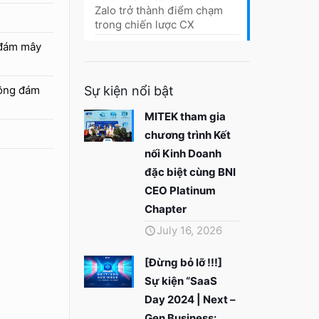
Zalo trở thành điểm chạm
trong chiến lược CX
 đám mây
hông đám
Sự kiện nổi bật
MITEK tham gia
chương trình Kết
nối Kinh Doanh
đặc biệt cùng BNI
CEO Platinum
Chapter
July 16, 2026
[Đừng bỏ lỡ !!!]
Sự kiện “SaaS
Day 2024 | Next –
Gen Business: