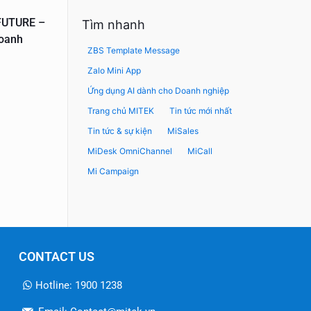
November 10, 2017
September 2
FUTURE –
Săn căn hộ New Saigon – HAGL 3 vì
Nhận ưu đ
Tìm nhanh
Doanh
an ninh tốt
thiện đến
ZBS Template Message
của CBL D
Zalo Mini App
Ứng dụng AI dành cho Doanh nghiệp
Trang chủ MITEK
Tin tức mới nhất
Tin tức & sự kiện
MiSales
MiDesk OmniChannel
MiCall
Mi Campaign
CONTACT US
Hotline: 1900 1238