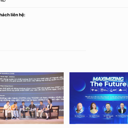
VNĐ
hách liên hệ: