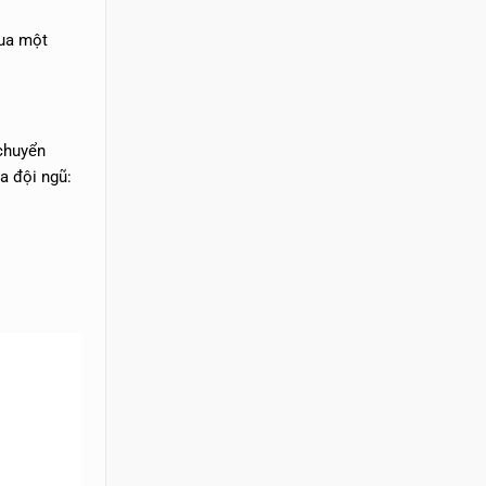
qua một
 chuyển
a đội ngũ: