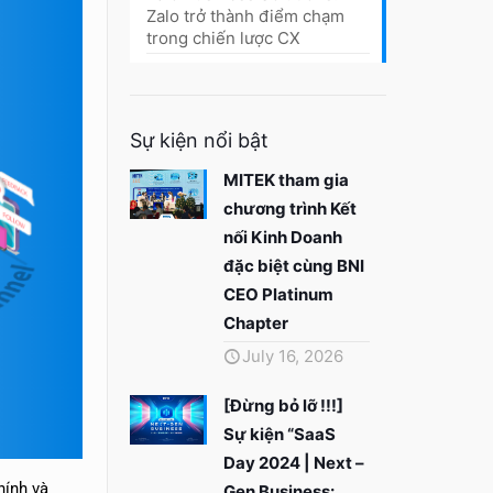
Zalo trở thành điểm chạm
trong chiến lược CX
Sự kiện nổi bật
MITEK tham gia
chương trình Kết
nối Kinh Doanh
đặc biệt cùng BNI
CEO Platinum
Chapter
July 16, 2026
[Đừng bỏ lỡ !!!]
Sự kiện “SaaS
Day 2024 | Next –
hính và
Gen Business: