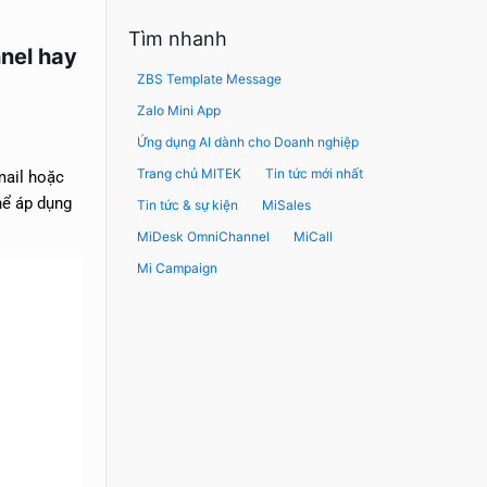
Tìm nhanh
nnel hay
ZBS Template Message
Zalo Mini App
Ứng dụng AI dành cho Doanh nghiệp
Trang chủ MITEK
Tin tức mới nhất
mail hoặc
hể áp dụng
Tin tức & sự kiện
MiSales
MiDesk OmniChannel
MiCall
Mi Campaign