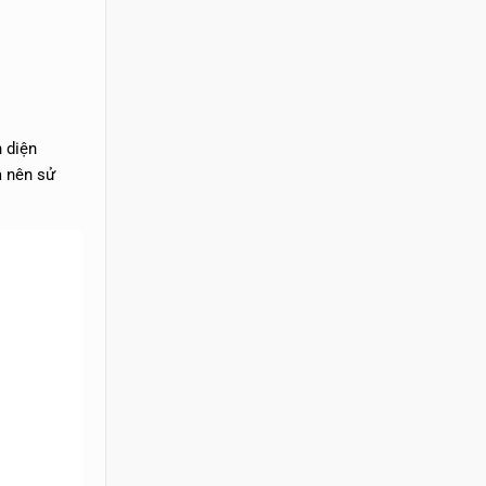
 diện
ả nên sử