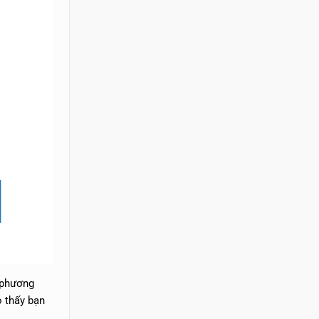
 phương
o thấy bạn