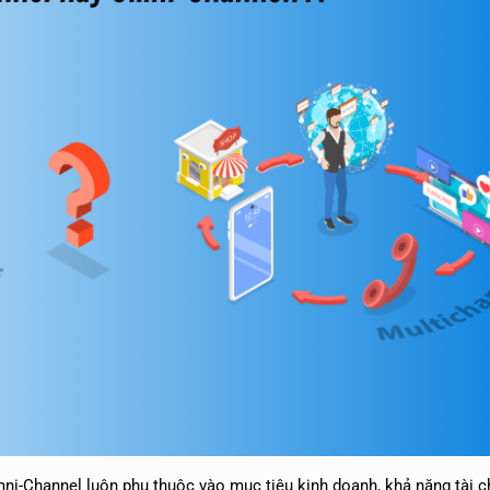
ni-Channel luôn phụ thuộc vào mục tiêu kinh doanh, khả năng tài c