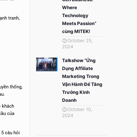
Where
Technology
ạnh tranh,
Meets Passion”
cùng MITEK!
October 25,
2024
Talkshow “Ứng
Dụng Affiliate
Marketing Trong
Vận Hành Để Tăng
uyền thống,
Trưởng Kinh
au.
Doanh
o khách
October 10,
cầu của
2024
 5 câu hỏi