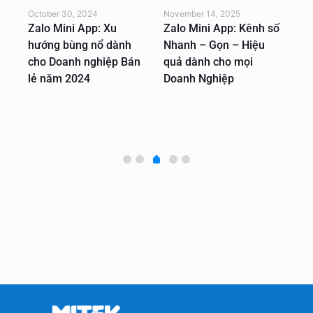
October 30, 2024
November 14, 2025
Aug
age
Zalo Mini App: Xu
Zalo Mini App: Kênh số
Za
hướng bùng nổ dành
Nhanh – Gọn – Hiệu
Gi
cho Doanh nghiệp Bán
quả dành cho mọi
ng
qua
lẻ năm 2024
Doanh Nghiệp
cu
kh