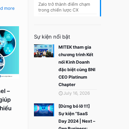
Zalo trở thành điểm chạm
ad more
trong chiến lược CX
Sự kiện nổi bật
MITEK tham gia
chương trình Kết
nối Kinh Doanh
đặc biệt cùng BNI
CEO Platinum
Chapter
el –
July 16, 2026
 giúp
[Đừng bỏ lỡ !!!]
hiểu
Sự kiện “SaaS
g
Day 2024 | Next –
Gen Business: