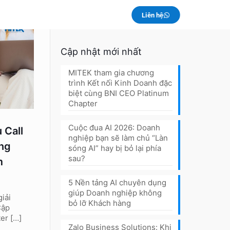
Liên hệ
Cập nhật mới nhất
MITEK tham gia chương
trình Kết nối Kinh Doanh đặc
biệt cùng BNI CEO Platinum
Chapter
Cuộc đua AI 2026: Doanh
 Call
nghiệp bạn sẽ làm chủ “Làn
ng
sóng AI” hay bị bỏ lại phía
sau?
m
5 Nền tảng AI chuyên dụng
giúp Doanh nghiệp không
giải
bỏ lỡ Khách hàng
Cập
ter
[…]
Zalo Business Solutions: Khi