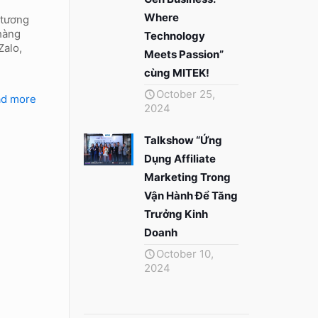
Where
 tương
hàng
Technology
Zalo,
Meets Passion”
cùng MITEK!
October 25,
ad more
2024
Talkshow “Ứng
Dụng Affiliate
Marketing Trong
Vận Hành Để Tăng
Trưởng Kinh
Doanh
October 10,
2024