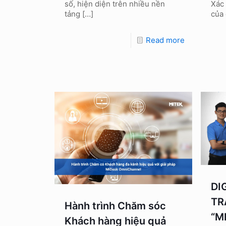
số, hiện diện trên nhiều nền
Xác
tảng
[…]
của 
Read more
DI
TR
Hành trình Chăm sóc
“M
Khách hàng hiệu quả