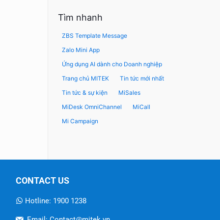
Tìm nhanh
ZBS Template Message
Zalo Mini App
Ứng dụng AI dành cho Doanh nghiệp
Trang chủ MITEK
Tin tức mới nhất
Tin tức & sự kiện
MiSales
MiDesk OmniChannel
MiCall
Mi Campaign
CONTACT US
Hotline: 1900 1238
Email: Contact@mitek.vn