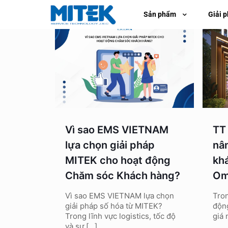
Sản phẩm
Giải 
Vì sao EMS VIETNAM
TT 
lựa chọn giải pháp
nâ
MITEK cho hoạt động
kh
Chăm sóc Khách hàng?
Om
Vì sao EMS VIETNAM lựa chọn
Tron
giải pháp số hóa từ MITEK?
động
Trong lĩnh vực logistics, tốc độ
giá 
và sự
[…]