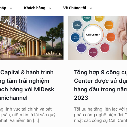
pháp
Khách hàng
Về Chúng tôi
Capital & hành trình
Tổng hợp 9 công cụ
ng tầm trải nghiệm
Center được sử dụ
ách hàng với MiDesk
hàng đầu trong nă
nichannel
2023
g lĩnh vực tài chính và bất
Tối ưu hạ tầng liên lạc với 
 sản, niềm tin là tài sản quý
pháp công nghệ hiện đại 
nhất. Và niềm tin
[…]
nhật các công cụ Call Cen