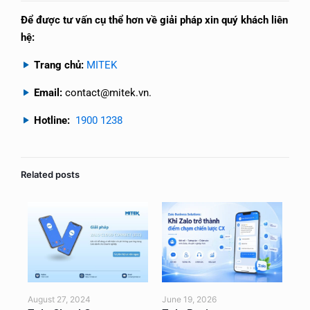
Để được tư vấn cụ thể hơn về giải pháp xin quý khách liên
hệ:
Trang chủ:
MITEK
Email:
contact@mitek.vn.
Hotline:
1900 1238
Related posts
Feb
August 27, 2024
June 19, 2026
Xu