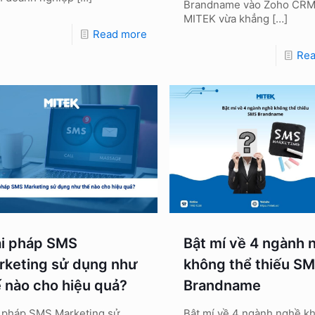
Brandname vào Zoho CR
MITEK vừa khẳng
[…]
Read more
Re
ải pháp SMS
Bật mí về 4 ngành 
rketing sử dụng như
không thể thiếu S
ế nào cho hiệu quả?
Brandname
i pháp SMS Marketing sử
Bật mí về 4 ngành nghề k