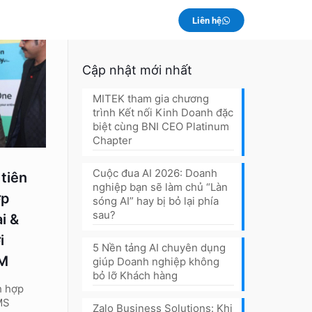
Liên hệ
Cập nhật mới nhất
MITEK tham gia chương
trình Kết nối Kinh Doanh đặc
biệt cùng BNI CEO Platinum
Chapter
Cuộc đua AI 2026: Doanh
tiên
nghiệp bạn sẽ làm chủ “Làn
ợp
sóng AI” hay bị bỏ lại phía
sau?
i &
i
5 Nền tảng AI chuyên dụng
RM
giúp Doanh nghiệp không
bỏ lỡ Khách hàng
h hợp
MS
Zalo Business Solutions: Khi