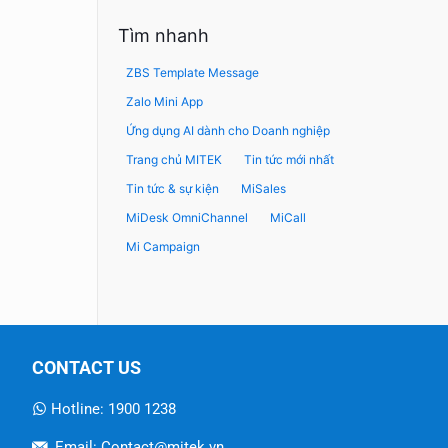
Tìm nhanh
ZBS Template Message
Zalo Mini App
Ứng dụng AI dành cho Doanh nghiệp
Trang chủ MITEK
Tin tức mới nhất
Tin tức & sự kiện
MiSales
MiDesk OmniChannel
MiCall
Mi Campaign
CONTACT US
Hotline: 1900 1238
Email: Contact@mitek.vn