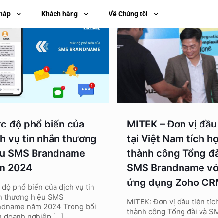
pháp
Khách hàng
Về Chúng tôi
c độ phổ biến của
MITEK – Đơn vị đầu 
ch vụ tin nhắn thương
tại Việt Nam tích h
ệu SMS Brandname
thành công Tổng đà
m 2024
SMS Brandname vớ
ứng dụng Zoho C
độ phổ biến của dịch vụ tin
n thương hiệu SMS
MITEK: Đơn vị đầu tiên tíc
ndname năm 2024 Trong bối
thành công Tổng đài và S
h doanh nghiệp
[…]