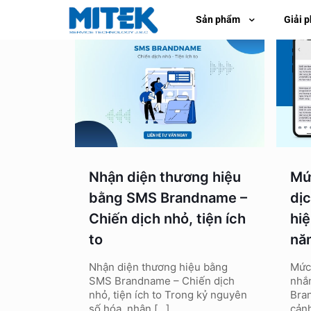
Sản phẩm
Giải 
Nhận diện thương hiệu
Mứ
bằng SMS Brandname –
dị
Chiến dịch nhỏ, tiện ích
hi
to
nă
Nhận diện thương hiệu bằng
Mức 
SMS Brandname – Chiến dịch
nhắ
nhỏ, tiện ích to Trong kỷ nguyên
Bra
số hóa, nhận
[…]
cản