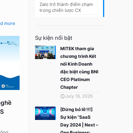
M
Zalo trở thành điểm chạm
trong chiến lược CX
ad more
Sự kiện nổi bật
MITEK tham gia
chương trình Kết
nối Kinh Doanh
đặc biệt cùng BNI
CEO Platinum
Chapter
July 16, 2026
nghề
[Đừng bỏ lỡ !!!]
MS
Sự kiện “SaaS
Day 2024 | Next –
hông
Gen Business: