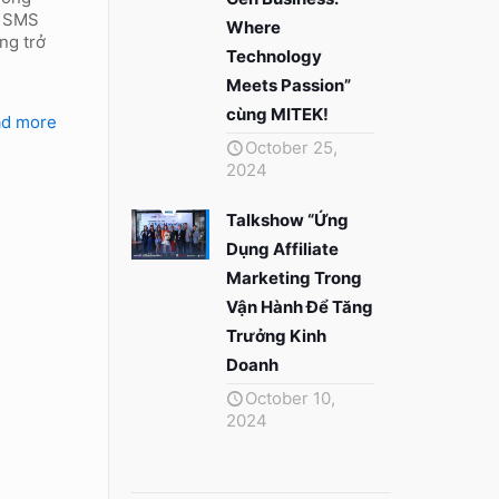
e SMS
Where
ng trở
Technology
Meets Passion”
cùng MITEK!
ad more
October 25,
2024
Talkshow “Ứng
Dụng Affiliate
Marketing Trong
Vận Hành Để Tăng
Trưởng Kinh
Doanh
October 10,
2024