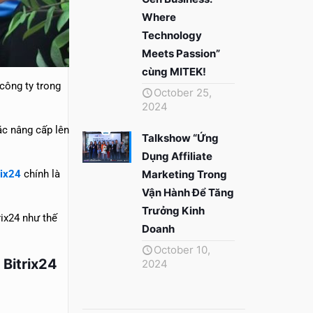
Where
Technology
Meets Passion”
cùng MITEK!
công ty trong
October 25,
2024
ặc nâng cấp lên
Talkshow “Ứng
Dụng Affiliate
rix24
chính là
Marketing Trong
Vận Hành Để Tăng
Trưởng Kinh
rix24 như thế
Doanh
October 10,
 Bitrix24
2024