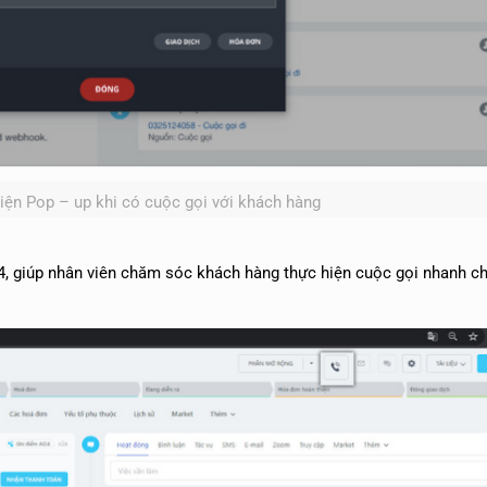
diện Pop – up khi có cuộc gọi với khách hàng
x24, giúp nhân viên chăm sóc khách hàng thực hiện cuộc gọi nhanh c