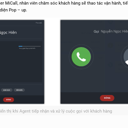
er MiCall, nhân viên chăm sóc khách hàng sẽ thao tác vận hành, tiế
 diện Pop – up.
ển thị khi Agent tiếp nhận và xử lý cuộc gọi với khách hàng