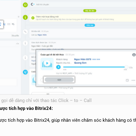
gọi dễ dàng chỉ với thao tác Click – to – Call
ược tích hợp vào Bitrix24:
ược tích hợp vào Bitrix24, giúp nhân viên chăm sóc khách hàng có t